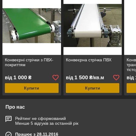
Конвеєрні стрічки з ПВХ-
Конвеєрна стрічка ПВХ
Конв
покриттям
тран
тіст
1 000
1 500
від
₴
від
₴/кв.м
від
Купити
Купити
Про нас
Рейтинг не сформований
Менше 5 відгуків за останній рік
Працює з 28.11.2016