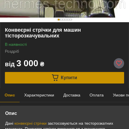
Конвеєрні стрічки для машин
тісторозкачувальних
В наявності
Роздріб
3 000
від
₴
Купити
Опис
Характеристики
Доставка
Оплата
Умови п
Опис
Дані
конвеєрні стрічки
застосовуються на тесторозкатних
машинах. Покриття стрічок виконується з тканинного